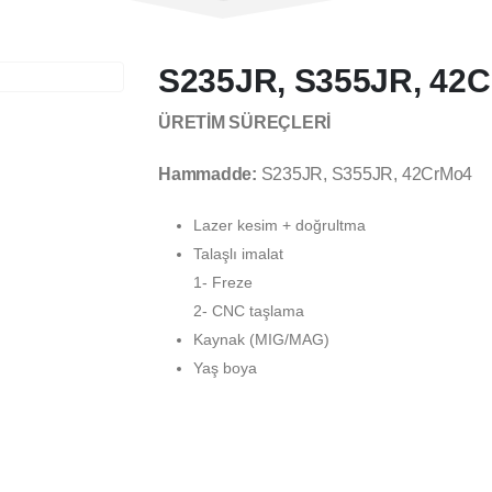
S235JR, S355JR, 42
ÜRETİM SÜREÇLERİ
Hammadde:
S235JR, S355JR, 42CrMo4
Lazer kesim + doğrultma
Talaşlı imalat
1- Freze
2- CNC taşlama
Kaynak (MIG/MAG)
Yaş boya