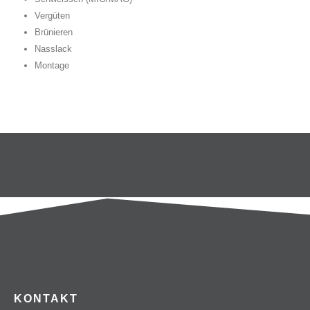
Vergüten
Brünieren
Nasslack
Montage
KONTAKT